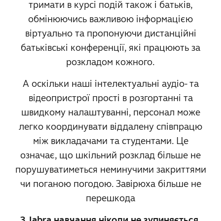
тримати в курсі подій також і батьків,
обмінюючись важливою інформацією
віртуально та пропонуючи дистанційні
батьківські конференції, які працюють за
розкладом кожного.
А оскільки наші інтелектуальні аудіо- та
відеопристрої прості в розгортанні та
швидкому налаштуванні, персонал може
легко координувати віддалену співпрацю
між викладачами та студентами. Це
означає, що шкільний розклад більше не
порушуватиметься неминучими закриттями
чи поганою погодою. Завірюха більше не
перешкода
З Jabra навчання ніколи не зупиняється.