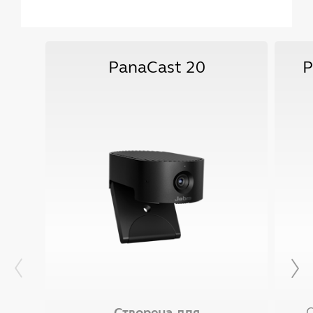
PanaCast 20
P
Створена для
С