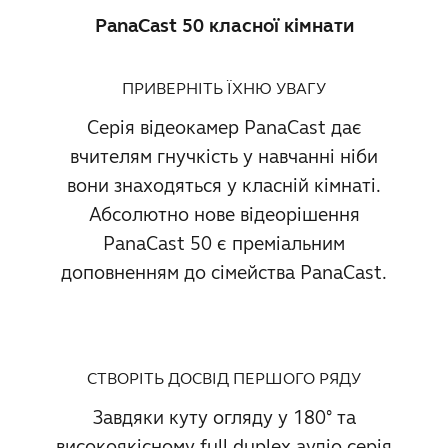
PanaCast 50 класної кімнати
ПРИВЕРНІТЬ ЇХНЮ УВАГУ
Серія відеокамер PanaCast дає
вчителям гнучкість у навчанні ніби
вони знаходяться у класній кімнаті.
Абсолютно нове відеорішення
PanaCast 50 є преміальним
доповненням до сімейства PanaCast.
СТВОРІТЬ ДОСВІД ПЕРШОГО РЯДУ
Завдяки куту огляду у 180° та
високоякісному full duplex аудіо серія