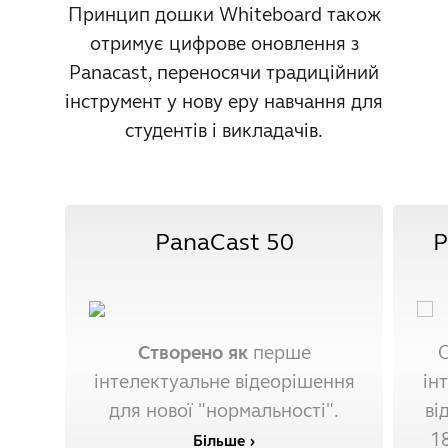
Принцип дошки Whiteboard також
отримує цифрове оновлення з
Panacast, переносячи традиційний
інструмент у нову еру навчання для
студентів і викладачів.
PanaCast 50
P
Створено як
перше
С
інтелектуальне відеорішення
ін
для нової "нормальності".
ві
18
Більше