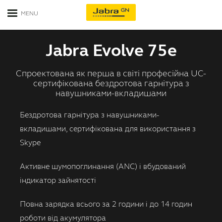
Контакти
Перегляд варіантів
Вгору
Гарнітури
Jabra Evolve 75e
Спікерфони
Гарнітури для офісу
Спроектована як перша в світі професійна UC-
сертифікована бездротова гарнітура з
Відеоконференція
Гарнітури для контакт-центрів
навушниками-вкладишами
Бездротова гарнітура з навушниками-
Бізнес рішення
Моногарнітури Bluetooth
вкладишами, сертифікована для використання з
Skype
Контакти
Всі гарнітури для бізнесу
Активне шумопоглинання (ANC) і вбудований
Unified Communications
індикатор зайнятості
Керівництво по сумісності
Повна зарядка всього за 2 години і до 14 годин
роботи від акумулятора
Всі платформи