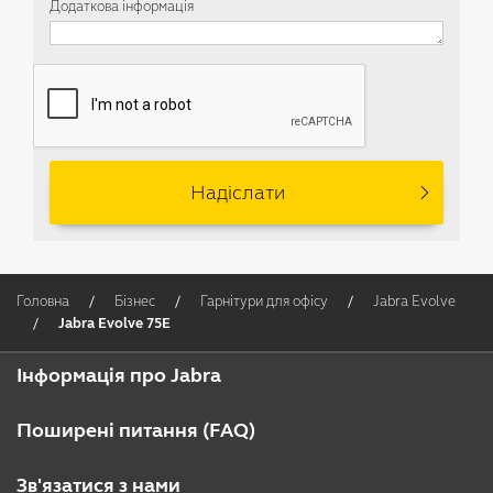
Додаткова інформація
Головна
Бізнес
Гарнітури для офісу
Jabra Evolve
Jabra Evolve 75E
Інформація про Jabra
Про компанію Jabra
Поширені питання (FAQ)
Mедійна бібліотека
Порівняння Bluetooth і DECT
Зв'язатися з нами