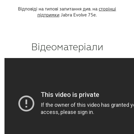
Відповіді на типові запитання див. на
сторінці
підтримки
Jabra Evolve 75e.
Відеоматеріали