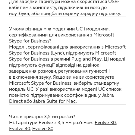
Для зарядки гарнітури можна скористатися USB-
кабелем з комплекту, підключивши його до
ноутбука, або придбати окрему зарядну підставку.
У чому різниця між моделями UC і моделями,
сертифікованими для використання з Microsoft
Skype for Business?
Моделі, сертифіковані для використання з Microsoft
Skype for Business (Lync), підтримують Microsoft
Skype for Business в режимі Plug and Play. Ці моделі
підтримують функції відповіді на дзвінок і
завершення розмови, регулювання гучності і
відключення звуку. Якщо ви не використовуєте
Microsoft Skype for Business, виберіть стандартну
модель UC. У разі використання моделі UC список
повністю підтримуваних софтфонів див. у
Jabra
Direct
або
Jabra Suite for Mac
.
Чи є в пристрої 3,5 мм роз'єм?
Ні. Гарнітури Evolve з 3,5 мм роз'ємом:
Evolve 30
,
Evolve 40
,
Evolve 80
.