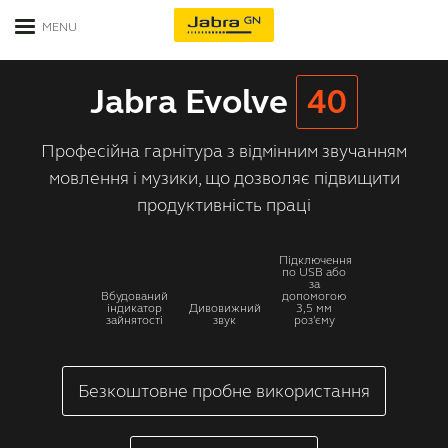
Гарнітури
Jabra Evolve
40
Спікерфони
Гарнітури для офісу
Професійна гарнітура з відмінним звучанням
мовлення і музики, що дозволяє підвищити
Відеоконференція
Гарнітури для контакт-центрів
продуктивність праці
Бізнес рішення
Моногарнітури Bluetooth
Підключення
по USB або
за
Контакти
Всі гарнітури для бізнесу
Вбудований
допомогою
індикатор
Дивовижний
3,5 мм
зайнятості
звук
роз'єму
Unified Communications
Безкоштовне пробне використання
Керівництво по сумісності
Всі платформи