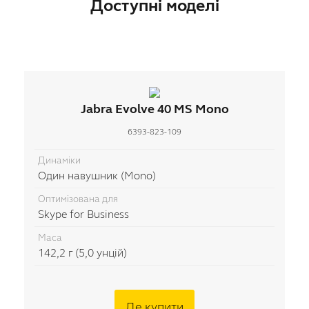
Доступні моделі
Jabra Evolve 40 MS Mono
6393-823-109
Динаміки
Один навушник (Mono)
Оптимізована для
Skype for Business
Маса
142,2 г (5,0 унцій)
Де купити