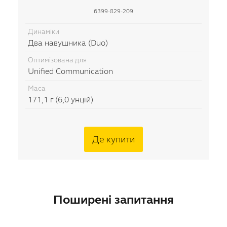
6399-829-209
Динаміки
Два навушника (Duo)
Оптимізована для
Unified Communication
Маса
171,1 г (6,0 унцій)
Де купити
Поширені запитання