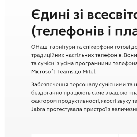
Єдині зі всесві
(телефонів і п
OНаші гарнітури та спікерфони готові д
традиційних настільних телефонів. Вони
та сумісні з усіма програмними телефона
Microsoft Teams до Mitel.
Забезпечення персоналу сумісними та 
бездоганно працюють саме з вашою пл
фактором продуктивності, якості звуку т
Jabra протестувала пристрої з величез