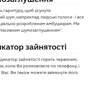
ь гарнітуру, щоб усунути
й шум, наприклад людські голоси - і все
еціально розробленим амбушюрам. Ми
"пасивним шумозаглушенням".
икатор зайнятості
дикатор зайнятості горить червоним,
, коли Ви розмовляєте по телефону, і
Вас. Ви також можете ввімкнути його