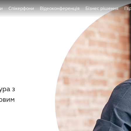
ри
Спікерфони
Відеоконференція
Бізнес рішення
Пі
ура з
довим