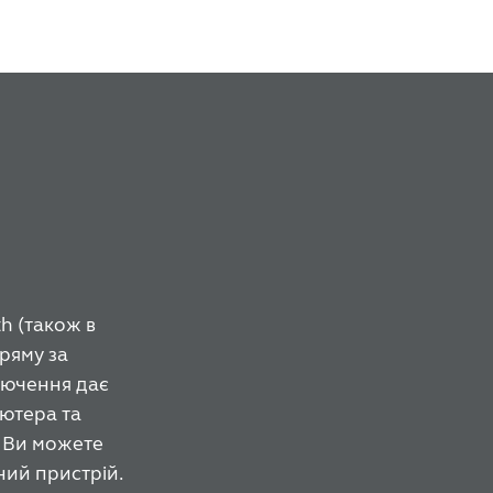
h (також в
ряму за
лючення дає
ютера та
ж Ви можете
ний пристрій.