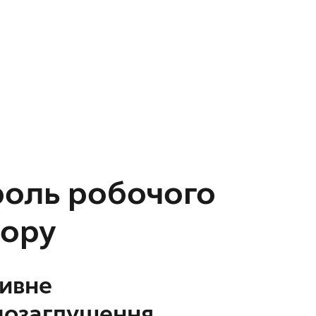
оль робочого
тору
ивне
озаглушення