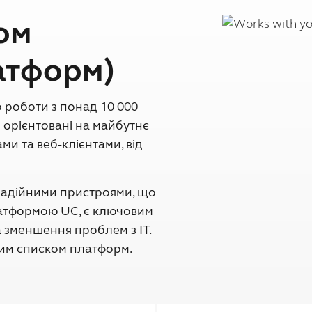
том
латформ)
о роботи з понад 10 000
 орієнтовані на майбутнє
ми та веб-клієнтами, від
надійними пристроями, що
атформою UC, є ключовим
а зменшення проблем з ІТ.
ним списком платформ.