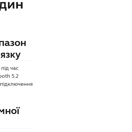
один
апазон
'язку
 під час
ooth 5.2
о підключення
мної