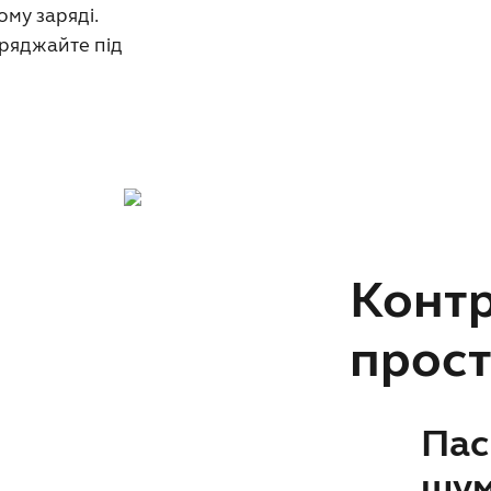
му заряді.
аряджайте під
Контр
прос
Пас
шум