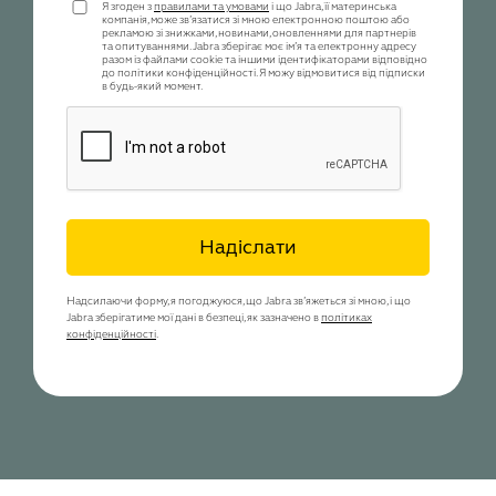
Я згоден з
правилами та умовами
і що Jabra, її материнська
компанія, може зв’язатися зі мною електронною поштою або
рекламою зі знижками, новинами, оновленнями для партнерів
та опитуваннями. Jabra зберігає моє ім’я та електронну адресу
разом із файлами cookie та іншими ідентифікаторами відповідно
до політики конфіденційності. Я можу відмовитися від підписки
в будь-який момент.
Надіслати
Надсилаючи форму, я погоджуюся, що Jabra зв’яжеться зі мною, і що
Jabra зберігатиме мої дані в безпеці, як зазначено в
політиках
конфіденційності
.