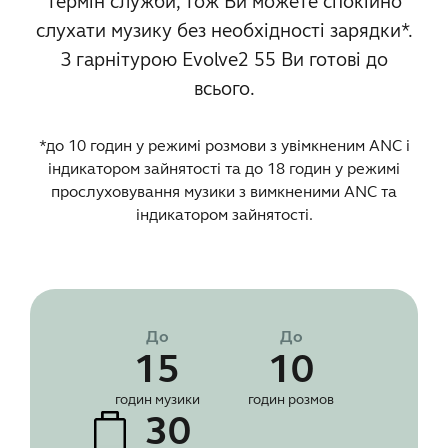
термін служби, тож Ви можете спокійно
слухати музику без необхідності зарядки*.
З гарнітурою Evolve2 55 Ви готові до
всього.
*до 10 годин у режимі розмови з увімкненим ANC і
індикатором зайнятості та до 18 годин у режимі
прослуховування музики з вимкненими ANC та
індикатором зайнятості.
До
До
15
10
годин музики
годин розмов
30