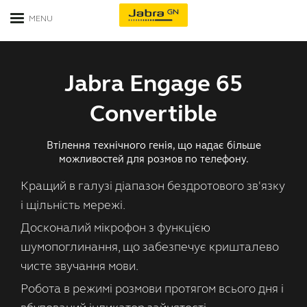
Гарнітури
Jabra Engage 65
Спікерфони
Гарнітури для офісу
Convertible
Відеоконференція
Гарнітури для контакт-центрів
Втілення технічного генія, що надає більше
можливостей для розмов по телефону.
Бізнес рішення
Моногарнітури Bluetooth
Кращий в галузі діапазон бездротового зв'язку
Контакти
Всі гарнітури для бізнесу
і щільність мережі.
Досконалий мікрофон з функцією
Unified Communications
шумопоглинання, що забезпечує кришталево
чисте звучання мови.
Керівництво по сумісності
Робота в режимі розмови протягом всього дня і
Всі платформи