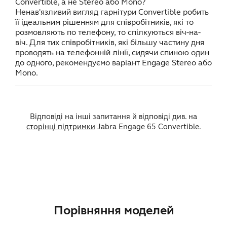
Convertible, а не Stereo або Mono?
Ненав'язливий вигляд гарнітури Convertible робить
її ідеальним рішенням для співробітників, які то
розмовляють по телефону, то спілкуються віч-на-
віч. Для тих співробітників, які більшу частину дня
проводять на телефонній лінії, сидячи спиною один
до одного, рекомендуємо варіант Engage Stereo або
Mono.
Відповіді на інші запитання й відповіді див. на
сторінці підтримки
Jabra Engage 65 Convertible.
Порівняння моделей