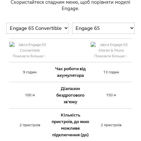
Скористайтеся спадним меню, щоб порівняти моделі
Engage.
Показати Більше﹥
Показати Більше﹥
Час роботи від
9 годин
13 годин
акумулятора
Діапазон
бездротового
100 м
150 м
зв'язку
Кількість
пристроїв, до яких
2 пристроїв
2 пристроїв
можливе
підключення (до)